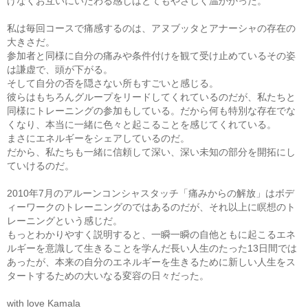
げなくお互いにいたわる感じはとてもやさしく温かかった。
私は毎回コースで痛感するのは、アヌブッタとアナーシャの存在の
大きさだ。
参加者と同様に自分の痛みや条件付けを観て受け止めているその姿
は謙虚で、頭が下がる。
そして自分の否を隠さない所もすごいと感じる。
彼らはもちろんグループをリードしてくれているのだが、私たちと
同様にトレーニングの参加もしている。だから何も特別な存在でな
くなり、本当に一緒に色々と起こることを感じてくれている。
まさにエネルギーをシェアしているのだ。
だから、私たちも一緒に信頼して深い、深い未知の部分を開拓にし
ていけるのだ。
2010年7月のアルーンコンシャスタッチ「痛みからの解放」はボデ
ィーワークのトレーニングのではあるのだが、それ以上に瞑想のト
レーニングという感じだ。
もっとわかりやすく説明すると、一瞬一瞬の自他ともに起こるエネ
ルギーを意識して生きることを学んだ長い人生のたった13日間では
あったが、本来の自分のエネルギーを生きるために新しい人生をス
タートするための大いなる変容の日々だった。
with love Kamala