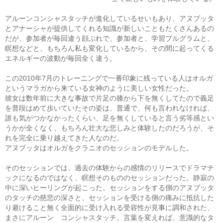
アルーンコンシャスタッチが進化しているせいもあり、アヌブッタ
とアナーシャが提供してくれる知識が新しいこともたくさんあるの
だが、参加者が毎回違う顔ぶれで、参加者と、学習プルグラムと、
瞑想などと、もちろん私も変化しているから、その間に起ってくる
エネルギーの波動が毎回全く違う。
この2010年7月のトレーニングで一番印象に残っている人はオルガ
というマラガから来ている女神のように美しい女性だった。
彼女は数年前に大きな事故で片足の膝から下を無くしてたので義足
を普段はめて歩いていたその姿は、普通で、何も言われなければ、
誰も気がつかなかったくらい、足を無くしていると言う劣等感とい
うかが全くなく、もちろん壮大な悲しみと体験したのだろうが、そ
れを完全に乗り越えてきた人なのだ。
アヌブッタはオルガをクラニオのセッションのモデルした。
そのセッションでは、過去の体験からの感情のリリースでドラマチ
ックになるのではなく、瞑想そのもののセッションだった。静寂の
中に深いヒーリングが起こった。セッションをする側のアヌブッタ
のタッチの慈悲の深さと、セッションを受ける側の痛みに抵抗した
り避けること無く全面的に受け入れる受容性が見事に調和された、
まさにアルーン コンシャスタッチ。言葉を変えれば、意識的なタ