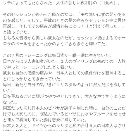
ッチによってもたらされた、人生の新しい夜明けの（目覚め）。
そのセッションが終わった時かの女は、「モウ無いはずの足がある
のを感じた。そして、事故のときの足の痛みをセッション中に再び
再感し、そしてその痛みが感情と共にゆっくりと消えて行った。」
と語っていた。
もちろん普段から美しい彼女なのだが、セッション後はまるでオー
ロラのベールをまとったかのようにきらきらと輝いてた。
この７月のトレーニングは毎日皆が一瞬一瞬に生きていた。
日本からは３人参加者がいた、１人のヴィリンダは初めての一人旅
でやっとトレーニングにたどり着いた。
彼女も自分の感情の痛みや、日本人としての条件付けを観照するこ
とにしっかりと向き合っていた。
毎日、新たな自分の気づきにクリスタルのように澄んだ涙を流して
いた。
日を重ねるごとに顔がつやつやとしてきて、大きな声で笑うように
なった。
同室だった同じ日本人のピパサが調子を崩した時に、自分のことだ
けでも大変なのに、寝込んでいるピパサにお水やフルーツをせっせ
と運んで看病していた姿は慈愛に満ちていた。
日本人３人と、ドイツからのラサタと私の合計５人の日本人はさり