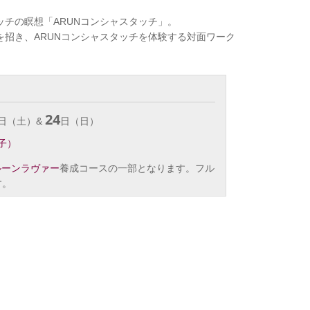
チの瞑想「ARUNコンシャスタッチ」。
を招き、ARUNコンシャスタッチを体験する対面ワーク
24
日（土）&
日（日）
子）
ルーンラヴァー
養成コースの一部となります。フル
す。