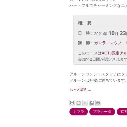
ハートフルでチャーミングな二
概 要
10
23
日 時：
2021年
月
講 師：
カマラ・マツノ
このコースは
ACTJ認定ア
参加で2日間が認定されま
アルーンコンシャスタッチはタ
アルーンは神秘に満ちています
もっと読む...
カマラ
プラナーダ
京