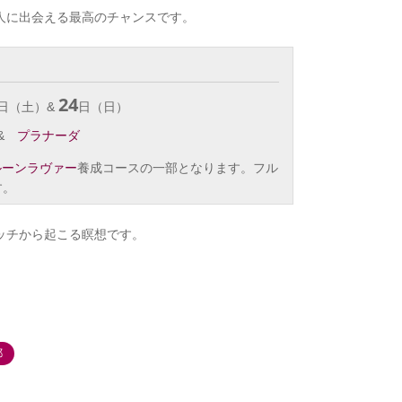
人に出会える最高のチャンスです。
24
日（土）&
日（日）
&
プラナーダ
ルーンラヴァー
養成コースの一部となります。フル
す。
ッチから起こる瞑想です。
。
都