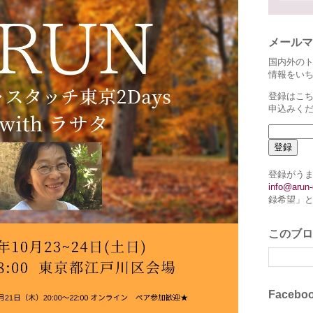
メールマ
国内外の
情報をい
登録はこち
申込みく
登録がう
info@arun-
録希望」
このブロ
Faceb