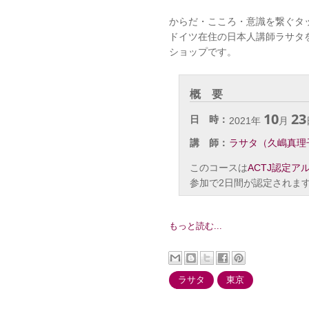
からだ・こころ・意識を繋ぐタッ
ドイツ在住の日本人講師ラサタ
ショップです。
概 要
10
23
日 時：
2021年
月
講 師：
ラサタ（久嶋真理
このコースは
ACTJ認定ア
参加で2日間が認定されま
もっと読む...
ラサタ
東京