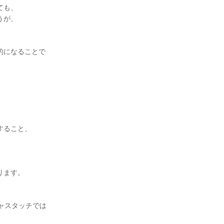
ても、
うが、
的になることで
。
すること、
ります。
シャスタッチでは