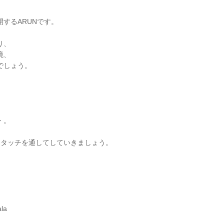
するARUNです。
り、
境、
でしょう。
・。
ャスタッチを通してしていきましょう。
。
la