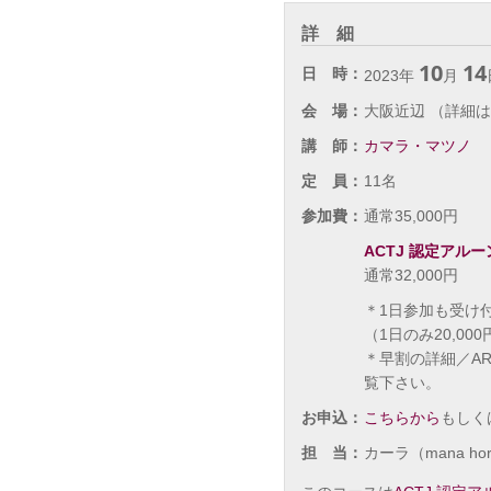
詳 細
10
14
日 時：
2023年
月
会 場：
大阪近辺 （詳細
講 師：
カマラ・マツノ
定 員：
11名
参加費：
通常35,000円
ACTJ 認定アル
通常32,000円
＊1日参加も受け
（1日のみ20,000
＊早割の詳細／A
覧下さい。
お申込：
こちらから
もしく
担 当：
カーラ（mana hori