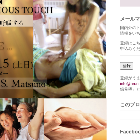
メールマ
国内外の
情報をい
登録はこち
申込みく
登録がう
info@arun-
録希望」
このブロ
Faceb