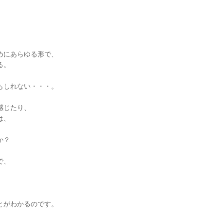
めにあらゆる形で、
る。
もしれない・・・。
感じたり、
は、
か？
で、
とがわかるのです。