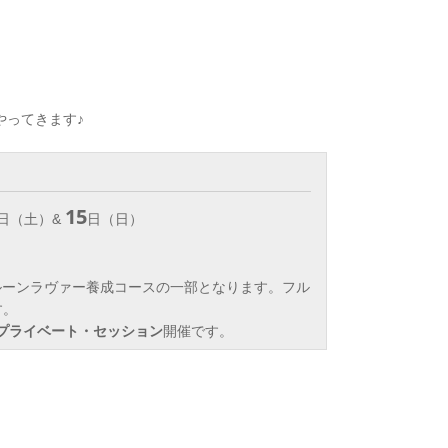
やってきます♪
15
日（土）&
日（日）
アルーンラヴァー養成コースの一部となります。フル
す。
）プライベート・セッション
開催です。