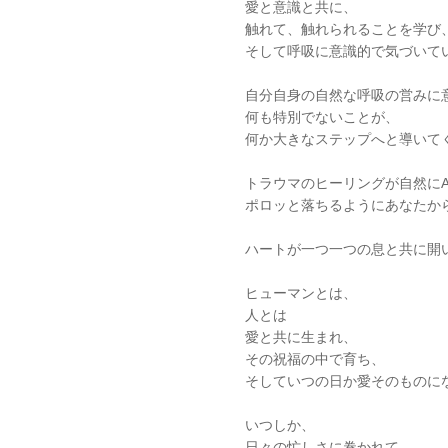
愛と意識と共に、
触れて、触れられることを学び
そして呼吸に意識的で気づいて
自分自身の自然な呼吸の営みに
何も特別でないことが、
何か大きなステップへと導いて
トラウマのヒーリングが自然にA 
ポロッと落ちるようにあなたか
ハートが一つ一つの息と共に開
ヒューマンとは、
人とは
愛と共に生まれ、
その祝福の中で育ち、
そしていつの日か愛そのものに
いつしか、
日々の忙しさに巻かれて、