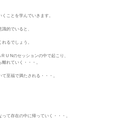
、
いくことを学んでいきます。
意識的でいると、
くれるでしょう。
R U Nのセッションの中で起こり、
ら離れていく・・・。
いて至福で満たされる・・・。
なって存在の中に帰っていく・・・。