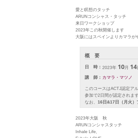
愛と瞑想のタッチ
ARUNコンシャス・タッチ
来日ワークショップ
2023年この秋開催します
大阪にはスペインよりカマラが
概 要
10
14
日 時：
2023年
月
講 師：
カマラ・マツノ
このコースはACTJ認定
参加で2日間が認定されま
なお、
16日&17日（月火
2023年大阪 秋
ARUNコンシャスタッチ
Inhale Life,