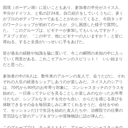
国境（ボーデン湖）に近いこともあり、参加者の半分がスイス人、
半分がドイツ人、と私の計24名。自己紹介をしていくうちに、多く
がプロのボディワーカーであることがわかってくると、今回タッチ
のワークショップが初めての一人が、少し困惑した様子で質問し
た。「このグループは、ビギナーが参加してもいいんですか？」
アヌブッダが、「この中で、他にビギナーの人いますか？」と皆に
尋ねる。すると全員がいっせいに手をあげた。
皆が過去の経験や知識を脇に置いて、今この瞬間の未知の中に入っ
ていく用意がある。これこそアルーンのスピリット！ いい始まり
だと思った。
参加者の中の6人は、数年来のアルーンの友人で、会うたびに、それ
ぞれの人生の経過をシェアしあうのが楽しみだ。スイス人のシアリ
は、70代から90代のお年寄り対象に、コンシャスタッチのクラスを
始めた。一日座ってテレビを見ることしか楽しみのなかったお年寄
りたちが、シンプルなタッチを分かち合い、からだを感じる喜びを
体験できるその会を毎回楽しみに来てくれるそうだ。会社をやめ
て、セッションだけで生活を始めた友人たちや、治療院での仕事の
苦労話など皆のアップ＆ダウンや冒険物語に話が弾んだ。
このグループでは、タッチとともに、アルーンコンシャスタッチの