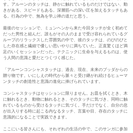
す。アルーンのタッチは、静かに触れているものだけではない、動
きがある、スピードもある。深層筋への深い圧を加えるタッチもあ
る。行為の中で、無為を学ぶ禅の道だと思う。
最後のセッションで、ミュンヘンから来た今回タッチが全く初めて
だった男性と組んだ。誰もがその人のままで受け容れられているグ
ループのリラックスした雰囲気の中で、彼のタッチは、のびのびと
した存在感と繊細で優しい思いやりに満ちていた。正直驚くほど満
足のいくセッションだった。テクニックに生命を与えるものは、使
う人間の意識と愛だとつくづく感じた。
「アルーンコンシャスタッチは、過去、現在、未来のブッダからの
贈り物です。いにしえの時代から脈々と受け継がれ続けるヒューマ
ンタッチの創造性と意識の進化に捧げられています。
コンシャスタッチはセッションに限りません。お皿を拭くとき、木
に触れるとき、動物に触れるとき、そのタッチに気づき、同時に触
れているものから受けるタッチに気づく。手だけでなく、自分の息
が出入りする時に起こる内なるタッチ、言葉や目、存在のタッチに
意識的になることで実践できます。
ここにいる皆さんにも、それぞれの生活の中で、このサンガに参加