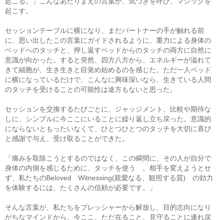
起こる。」こんなあたりまえの言葉が、気づきを呼び、マジックを
起こす。
セッションテーブルに横になり、まだパートナーの手が触れる前
に、思い出したこの言葉にガイドされるように、重力による身体の
ベッドへのタッチと、押し返すベッドからのタッチの両方に自然に
意識が向かった。すると突然、四方八方から、エネルギーが溢れて
きて細胞が、生き生きと目覚め始めるのを感じた。ただ一人ベッド
に横になっているだけで、こんなに興味深いなら、生きている人間
のタッチを受けることの可能性は途方もないと思った。
セッションを交換するたびごとに、ジャッジメント、比較や期待な
しに、シンプルに今ここにいることに繰り返し立ち戻った。意識的
にならないともったいなくて、ひとつひとつのタッチを大切に喜び
と感謝で与え、受け取ることができた。
「痛みを取除こうとするのではなく、この瞬間に、その人が自分で
身体の内側を感じるために、タッチを使う 。相手を変えようとせ
ず、私たちのBeloved Witnessing(親愛なる、観照する質) の効力
を体験するには、たくさんの信頼が必要です。」
そんな言葉が、私たちをプレッシャーから解放し、目的志向になり
がちなマインドから、今ここ、ただ在ること、見守ることに連れ戻