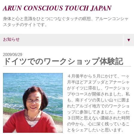
ARUN CONSCIOUS TOUCH JAPAN
身体と心と意識をひとつにつなぐタッチの瞑想、アルーンコンシャ
スタッチのサイトです。
▼
2009/06/29
ドイツでのワークショップ体験記
４月後半から５月にかけて、一ヶ
月半ほどアヌブッダとアナーシャ
がドイツに滞在し、ワークショッ
プやコースが開催されました。私
も、南ドイツの美しい山々に囲ま
れたアルゴイ地方でのワークショ
ップに参加してきました。たった
３日間と思えない濃縮された時間
の中から、心に深く残っているこ
とをシェアしたいと思います。