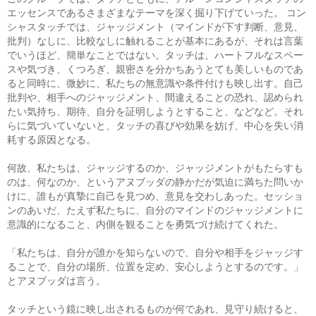
エッセンスであるさまざまなテーマを深く掘り下げていった。 コン
シャスタッチでは、ジャッジメント（マインドが下す判断、意見、
批判）なしに、比較なしに触れることが基本にあるが、それは言葉
でいうほど、簡単なことではない。タッチは、ハートフルなスペー
スや気づき、くつろぎ、親密さを分かちあうとても美しいものであ
ると同時に、微妙に、私たちの無意識や条件付けも映し出す。自己
批判や、相手へのジャッジメント、間違えることの恐れ、認められ
たい気持ち、期待、自分を証明しようとすること、などなど。それ
らに気づいていないと、タッチの喜びや効果を妨げ、中心を失い消
耗する原因となる。
何故、私たちは、ジャッジするのか、ジャッジメントがもたらすも
のは、何なのか、というアヌブッダの静かだが気迫に満ちた問いか
けに、誰もが真摯に自己を見つめ、意見を交わしあった。セッショ
ンのあいだ、たえず私たちに、自分のマインドのジャッジメントに
意識的になること、内側を観ることを勇気づけ続けてくれた。
「私たちは、自分が誰かを知らないので、自分や相手をジャッジす
ることで、自分の場所、位置を定め、安心しようとするのです。」
とアヌブッダは言う。
タッチという鏡に映し出されるものが何であれ、見守り続けると、