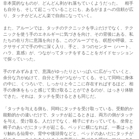
非本質的なものが、どんどん剥がれ落ちていくようだった。 相手
も自分も、そして起こっていることにも、あるがままへの信頼が広
り、タッチがどんどん楽で自由になっていく。
また、アルーンでは、タッチのテクニックを学ぶだけでなく、テク
ニックを使う手のエネルギーに気づきを向け、その背後にある、私
たちの在り方に意識を向ける。このグループでも、瞑想や呼吸、エ
クササイズで手の中に深く入り、手と、３つのセンター（ハート、
ハラ、直感）が、つながってタッチをすることをガイドセッション
で探っていった。
手のすみずみまで、意識がゆったりといっぱいに広がっていくと、
余分な力がぬけて、自分と手がつながってくる。そして同時に身体
の中に、くつろいで、しっかりと今ここに存在すればするほど、相
手の身体をもっと感じて受け取ることができるのが、はっきり体験
できた。それは、タッチを受けるときも同じだ。
「タッチを与える側も、同時にタッチを受け取っている。受動的か
能動的かの違いだけで、タッチが起こるときは、両方の側がタッチ
を与え、受け取る。人だけでなく、椅子にすわっていても、坐骨と
椅子のあいだにタッチが起こる。ベッドに横になれば、一番はっき
り触れる仙骨や、背中や後頭骨などと、ベッドのあいだにタッチが