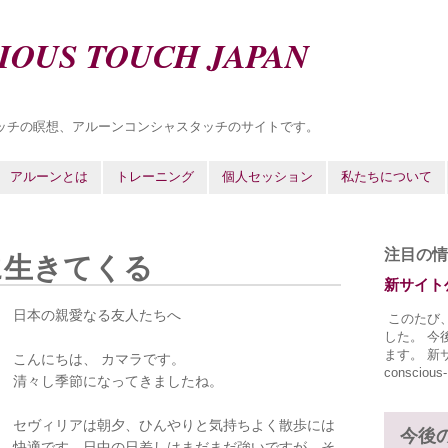
IOUS TOUCH JAPAN
ッチの瞑想、アルーンコンシャスタッチのサイトです。
アルーンとは
トレーニング
個人セッション
私たちについて
注目の情
に生きてくる
新サイト
日本の親愛なる友人たちへ
このたび
した。 今
ます。 新サイ
こんにちは、 カマラです。
conscious-
清々し季節になってきましたね。
セヴィリアは朝夕、ひんやりと気持ちよく散歩には
今後
快適です。日中の日差しはまだまだ強いですが、そ