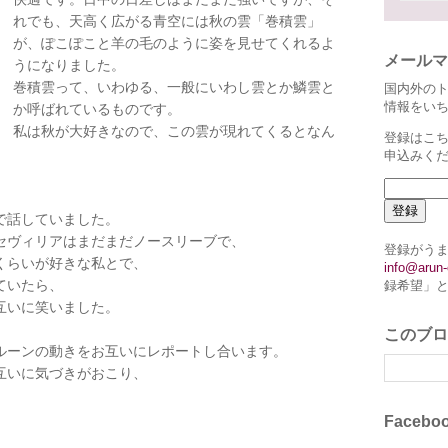
れでも、天高く広がる青空には秋の雲「巻積雲」
が、ぽこぽこと羊の毛のように姿を見せてくれるよ
メールマ
うになりました。
巻積雲って、いわゆる、一般にいわし雲とか鱗雲と
国内外の
情報をい
か呼ばれているものです。
私は秋が大好きなので、この雲が現れてくるとなん
登録はこち
申込みく
で話していました。
セヴィリアはまだまだノースリーブで、
登録がう
くらいが好きな私とで、
info@arun-
ていたら、
録希望」
互いに笑いました。
このブロ
ルーンの動きをお互いにレポートし合います。
互いに気づきがおこり、
Faceb