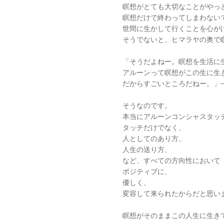
瞑想がとても大切なことがやっ
瞑想だけで終わってしまわない
世間に生かして行くことを心が
そうでないと、ヒマラヤの奥で
「そうだよねー。瞑想を生活に
アルーンって瞑想がこの生に生
だからすごいところだねー。」
そうなのです。
本当にアルーンコンシャスタッ
タッチだけでなく、
人としてのあり方、
人生の送り方、
など、すべての方向性において
ポジティブに、
優しく、
変容して来られたからだと思い
瞑想がそのままこの人生に生き