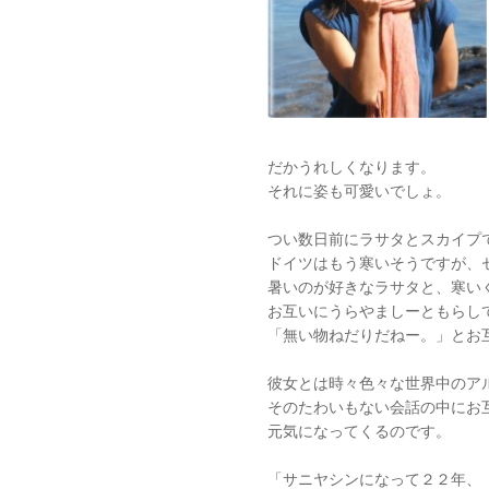
だかうれしくなります。
それに姿も可愛いでしょ。
つい数日前にラサタとスカイプ
ドイツはもう寒いそうですが、
暑いのが好きなラサタと、寒い
お互いにうらやましーともらし
「無い物ねだりだねー。」とお
彼女とは時々色々な世界中のア
そのたわいもない会話の中にお
元気になってくるのです。
「サニヤシンになって２２年、