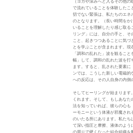
（ヨガや深みへと入るその他の
で流れていることを体験したこ
切でない緊張は、私たちのエネ
のとなります。（長い時間をか
いることを理解したり感じ取る
リング」には、自分の手と、そ
こと、起きつつあることに気づ
とを学ぶことが含まれます。現
「調和の乱れた」波を観ること
幅」して、調和の乱れた波を打
ます。すると、乱された要素に
ンでは、こうした新しい電磁的
への反応は、その人自身の内側
そしてヒーリングが始まります
くれます。そして、もしあなた
法を知っていれば、彼らの心も
ーモニーという体液が邪魔され
のいたる所にあります。私たち
て深い指圧と摩擦、液体のよう
の周りで硬くなった結合組織を