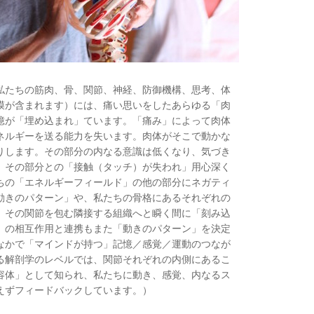
私たちの筋肉、骨、関節、神経、防御機構、思考、体
膜が含まれます）には、痛い思いをしたあらゆる「肉
憶が「埋め込まれ」ています。「痛み」によって肉体
ネルギーを送る能力を失います。肉体がそこで動かな
りします。その部分の内なる意識は低くなり、気づき
。その部分との「接触（タッチ）が失われ」用心深く
ちの「エネルギーフィールド」の他の部分にネガティ
動きのパターン」や、私たちの骨格にあるそれぞれの
、その関節を包む隣接する組織へと瞬く間に「刻み込
」の相互作用と連携もまた「動きのパターン」を決定
なかで「マインドが持つ」記憶／感覚／運動のつなが
る解剖学のレベルでは、関節それぞれの内側にあるこ
容体」として知られ、私たちに動き、感覚、内なるス
えずフィードバックしています。）