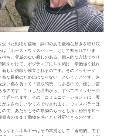
を受けた動物が信頼、調和のある優雅な動きを取り戻
らは「ホース・ウィスパラー」として知られていま
を持ち、脅威のない癒しのある、個人的な方法でやり
時間をかけて、ポジティブに耳を傾け、辛抱強く触れ
、新しい信頼が確立されるのです。そのメッセージ
有益な目的のためにはならない、ということです。さ
な深い傷を負って「警戒態勢」にあるので、優しい言
あるのです。こうした理由から、すべてのメッセージ
」で送られます。その「コミュニケーション」は、実
方がふさわしいやり方でなされます。ウィスパラーは
くので、あたかもその動物のもっとも深い秘密を知っ
観察者のままで動物を感じとり対応できるのです。
あらゆるエネルギーはその本質として「電磁的」です