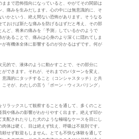
のままで恐怖指向になっていると、やがてその関節は
ン、痛みを生みだします。心の中には無意識的に、そ
ないかという、絶え間ない恐怖があります。そうなる
せておけば新たな痛みを防げるはずだと考え、その部
とんど、将来の痛みを「予測」しているかのようで
怖があることで、痛みは心身のより深くに隠れてしま
ーが有機体全体に影響するのが分かるはずです。何が
次元的で、液体のように動かすことで、その部分に
とができます。それが、それまでのパターンを変え、
。意識的にタッチすること（コンシャスタッチ）と共
」こそが、わたしの言う「ボーン・ウィスパリング」
をリラックスして観察することを通して、多くのこと
怪我や痛みの影響がわかりやすく出ます。絶えず叩か
て支配されたりした犬のような極端なケースを目にし
の肉体は硬く、目は絶えず怯え、呼吸は不規則です。
信頼せず歓迎もしません。とても不快な体験を通して