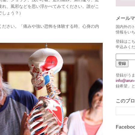
疲れ、風邪などを思い浮かべてみてください。誰がこ
でしょう？）
メールマ
ください。「痛みや強い恐怖を体験する時、心身の内
国内外の
情報をい
。
登録はこち
申込みく
登録がう
info@arun-
録希望」
このブロ
Faceb