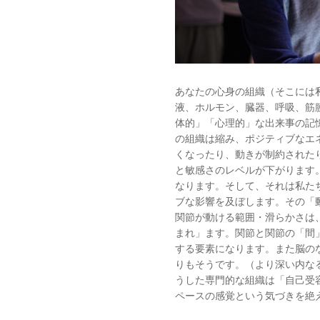
あなたの心身の組織（そこには
液、ホルモン、臓器、呼吸、筋
体的」「心理的」な出来事の記
の組織は縮み、ポジティブなエ
くなったり、動きが制約された
と敏感さのレベルが下がります
なります。そして、それは私た
ブな影響を及ぼします。その「
関節が動ける範囲・滑らかさは
まれ」ます。関節と関節の「間
する要素になります。また脳の
りもそうです。（より深い内な
うした専門的な組織は「自己受
ペースの感覚という気づきを絶