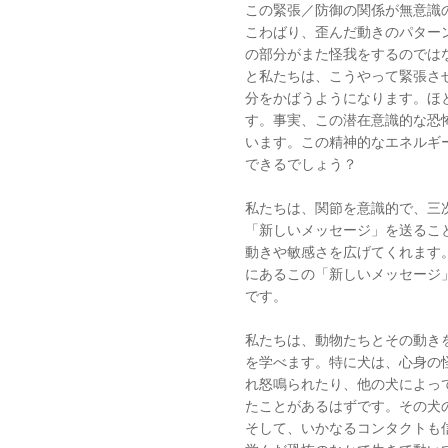
この緊張／防御の関係が無意識
こわばり、歪んだ動きのパター
の部分がまた怪我をするのでは
と私たちは、こうやって緊張さ
分をかばうようになります。ほ
す。事実、この潜在意識的な恐
います。この精神的なエネルギ
できるでしょう？
私たちは、関節を意識的で、三
「新しいメッセージ」を送るこ
動きや敏感さを広げてくれます
にあるこの「新しいメッセージ
です。
私たちは、動物たちとその動き
を学べます。特に犬は、心身の
れ怒鳴られたり、他の犬によっ
たことがあるはずです。その犬
そして、いかなるコンタクトも