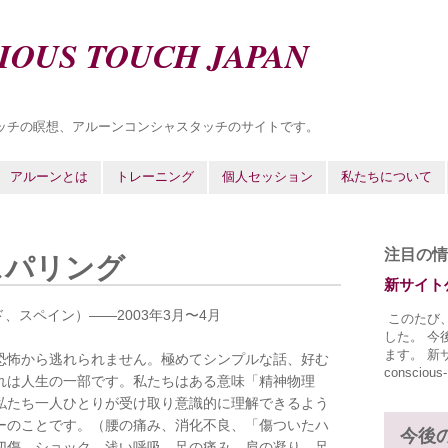
IOUS TOUCH JAPAN
ッチの瞑想、アルーンコンシャスタッチのサイトです。
アルーンとは
トレーニング
個人セッション
私たちについて
注目の情
スパリング
新サイト
ドリッド、スペイン）——2003年3月〜4月
このたび
した。 今
ます。 新サイ
恐怖から逃れられません。極めてシンプルな話、好む
conscious-
れは人生の一部です。私たちはある意味「精神物理
私たち一人ひとりが受け取り意識的に理解できるよう
ーのことです。（腰の痛み、消化不良、「傷ついたハ
今後
切傷、ショック、浅い呼吸、足の痛み、肩の凝り、足