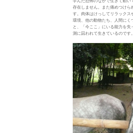
学んだ恐怖のなかで生きて動い
存在しません。また痛めつけら
す。肉体はけっしてリラックス
環境、他の動物たち、人間にく
と、「今ここ」にいる能力を失
測に囚われて生きているのです