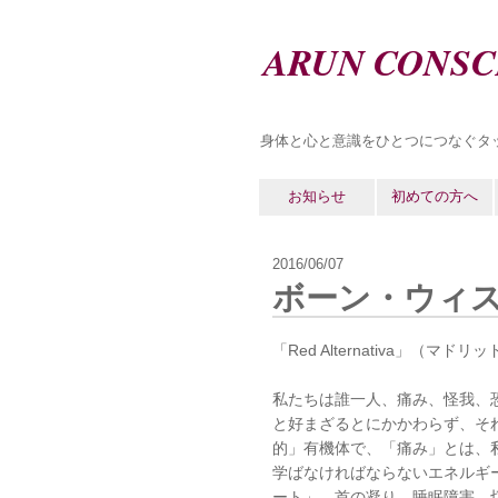
ARUN CONSC
身体と心と意識をひとつにつなぐタ
お知らせ
初めての方へ
2016/06/07
ボーン・ウィ
「Red Alternativa」（マ
私たちは誰一人、痛み、怪我、
と好まざるとにかかわらず、そ
的」有機体で、「痛み」とは、
学ばなければならないエネルギ
ート」、首の凝り、睡眠障害、