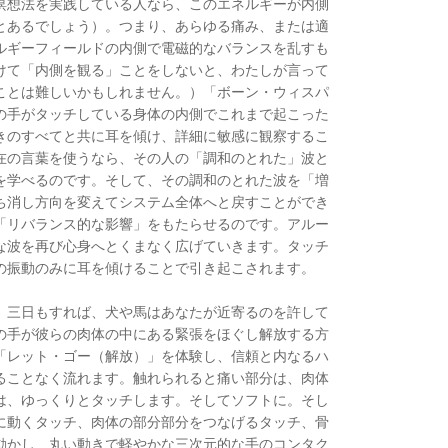
瞑想法を実践している人なら、このエネルギーが内側
とあるでしょう）。つまり、あらゆる痛み、または適
ルギーフィールドの内側で電磁的なバランスを乱すも
けて「内側を観る」ことをしないと、わたしが言って
ことは難しいかもしれません。）「ボーン・ウィスパ
の手がタッチしている身体の内側でこれまで起こった
きのすべてと共に耳を傾け、詳細に敏感に観察するこ
在の言葉を使うなら、その人の「調和のとれた」波と
を学べるのです。そして、その調和のとれた波を「増
ち消し方向を変えてシステム全体へと戻すことができ
「リバランス的な影響」をもたらせるのです。アルー
な波を再び心身へとくまなく広げていきます。タッチ
の振動のみに耳を傾けることで引き起こされます。
。三日もすれば、犬や馬はあなたが近寄るのを許して
の手が彼らの肉体の中にある緊張をほぐし解放する方
「レット・ゴー（解放）」を体験し、信頼と内なるハ
ることなく流れます。触れられると痛い部分は、肉体
は、ゆっくりとタッチします。そしてソフトに。そし
に動くタッチ、肉体の部分部分をつなげるタッチ、骨
動かし、丸い動きで軽やかな三次元的な手のコンタク