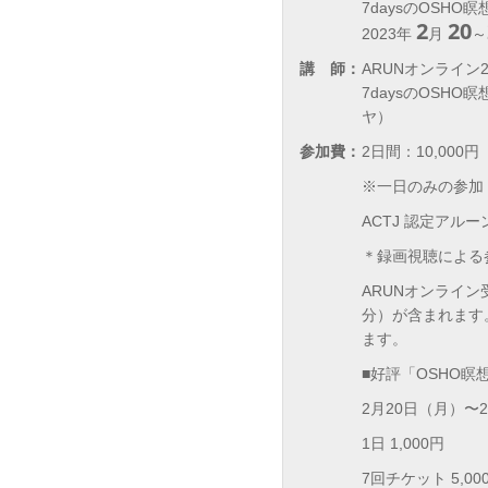
7daysのOSHO瞑
2
20
2023年
月
～
講 師：
ARUNオンライン2
7daysのOSH
ヤ）
参加費：
2日間：10,000円
※一日のみの参加：
ACTJ 認定アル
＊録画視聴による
ARUNオンライン受
分）が含まれます
ます。
■好評「OSHO瞑想
2月20日（月）〜2月
1日 1,000円
7回チケット 5,00