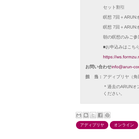
セット割引
瞑想 7回＋ARUN
瞑想 7回＋ARUN
朝の瞑想のみご参
■お申込みはこち
https://ws.formzu
お問い合わせ
info@arun-con
担 当：
アディプリヤ（角
＊過去のARUN
ください。
アディプリヤ
オンライン