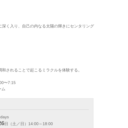
に深く入り、自己の内なる太陽の輝きにセンタリング
調和されることで起こるミラクルを体験する。
0〜7:15
Nチーム
ays
26
日（土／日）14:00～18:00