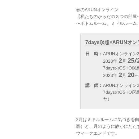
春のARUNオンライン
【私たちのからだの３つの部屋
〜ボトムルーム、ミドルルーム
7days瞑想×ARUNオ
日 時：
ARUNオンライン2d
2
25/
2023年
月
7daysのOSHO瞑
2
20
2023年
月
～
講 師：
ARUNオンライン
7daysのOSH
ヤ）
2月はミドルルームに気づきを
叢）と、月のように静かにたたず
ウィークエンドです。