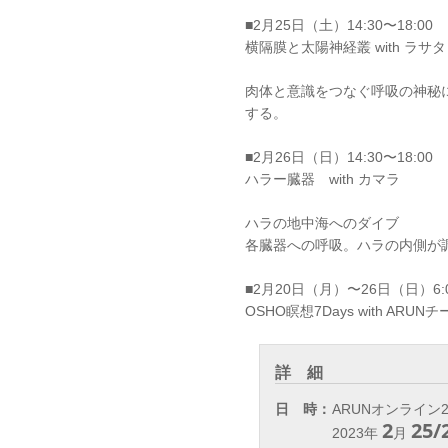
■2月25日（土）14:30〜18:00
横隔膜と太陽神経叢 with ラサタ
肉体と意識をつなぐ呼吸の神秘
する。
■2月26日（日）14:30〜18:00
ハラー臓器 with カマラ
ハラの地中海へのダイブ
各臓器への呼吸。ハラの内側が
■2月20日（月）〜26日（日）6:0
OSHO瞑想7Days with ARU
詳 細
日 時：
ARUNオンライン2d
2
25/
2023年
月