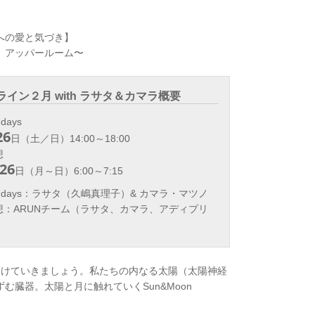
への愛と気づき】
、アッパールーム〜
ンライン２月 with ラサタ＆カマラ概要
ays
26
日（土／日）14:00～18:00
想
26
日（月～日）6:00～7:15
2days：ラサタ（久嶋真理子）& カマラ・マツノ
O瞑想：ARUNチーム（ラサタ、カマラ、アディプリ
向けていきましょう。私たちの内なる太陽（太陽神経
む臓器。太陽と月に触れていくSun&Moon