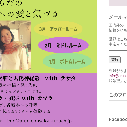
メールマ
国内外の
情報をい
登録はこち
申込みく
登録がう
info@arun-
録希望」
このブロ
Faceb