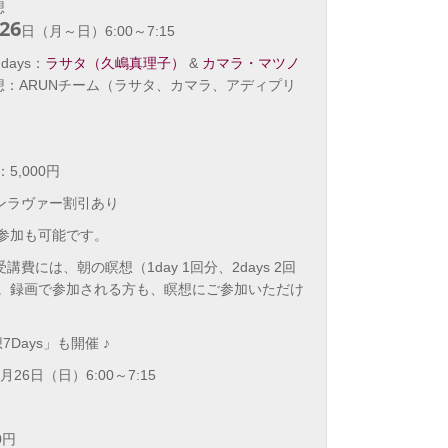
想
26
日（月～日）6:00～7:15
days：
ラサタ（久嶋真理子）
&
カマラ・マツノ
O瞑想：ARUNチーム（ラサタ、カマラ、アディプリ
5,000円
ーンラヴァー割引あり
参加も可能です。
講費には、朝の瞑想（1day 1回分、2days 2回
。録画で参加される方も、瞑想にご参加いただけ
7Days」も開催 ♪
26日（日）6:00～7:15
0円