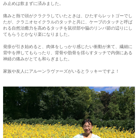
み止めは飲まずに済みました。
痛みと熱で頭がクラクラしていたときは、ひたすらレットゴーでし
たが、クラニオセイクラルのタッチと共に、ケーブのタッチと呼ば
れる自然治癒力を高めるタッチを鼠径部や脇のリンパ節の辺りにし
てもらうとかなり楽になりました。
発疹が引き始めると、肉体をしっかり感じたい衝動が来て、繊細に
背中を押してもらったり、背骨や肋骨を揺らすタッチで内側にある
神経の痛みがとても和らぎました。
家族や友人にアルーンラヴァーズがいるとラッキーですよ！