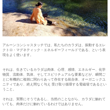
アルーンコンシャスタッチでは、私たちのカラダは、振動するエレ
クトロ・マグネティック・エネルギーフィールドである、という表
現をよく使います。
それは、生きているカラダは肉体、心理、感情、エネルギー、化学
物質、流動体、気体、そしてスピリチュアルな要素などが、瞬間ご
とに有機的に複雑に関わりあって存在する統合体、オーガニックユ
ニティであり、絶え間なく与え 受け取り循環する電磁場であるとい
うこと。
それは、実際にそうであるし、当然のことながら、カラダに触れて
いても、肉体だけに触れているわけではありません。