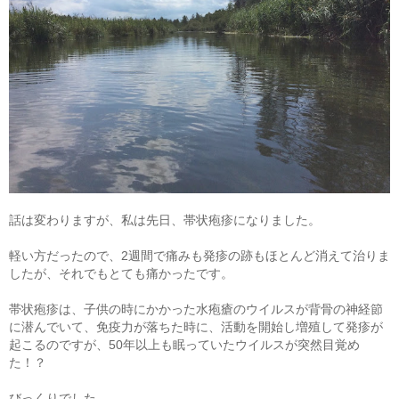
話は変わりますが、私は先日、帯状疱疹になりました。
軽い方だったので、2週間で痛みも発疹の跡もほとんど消えて治りま
したが、それでもとても痛かったです。
帯状疱疹は、子供の時にかかった水疱瘡のウイルスが背骨の神経節
に潜んでいて、免疫力が落ちた時に、活動を開始し増殖して発疹が
起こるのですが、50年以上も眠っていたウイルスが突然目覚め
た！？
びっくりでした。