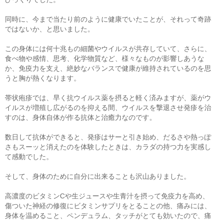
同時に、今まで当たり前のように健康でいたことが、それって奇跡
ではないか、と思いました。
この身体には何十兆もの細菌やウイルスが共存していて、さらに、
食べ物や感情、思考、化学物質など、様々なものが影響しあうな
か、免疫力を支え、絶妙なバランスで健康が維持されているのを思
うと胸が熱くなります。
帯状疱疹では、早く抗ウイルス薬を摂ると軽く済みますが、薬がウ
イルスが増殖し広がるのを抑える間、ウイルスを撃退させ発疹を治
すのは、身体自体が作る抗体と治癒力なのです。
数日して抗体ができると、発疹はサーと引き始め、だるさや熱っぽ
さもスーッと消えたのを体験したときは、カラダの持つ力を実感し
て感動でした。
そして、身体のために自分に出来ることも沢山ありました。
高濃度のビタミンCや生ジュースや生青汁を摂って免疫力を高め、
傷ついた神経の修復にビタミンサプリをとることの他、痛みには、
身体を温めること、ペンデュラム、タッチがとても効いたので、痛