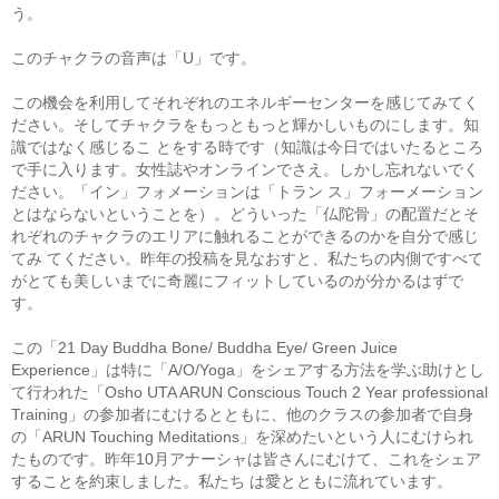
う。
このチャクラの音声は「U」です。
この機会を利用してそれぞれのエネルギーセンターを感じてみてく
ださい。そしてチャクラをもっともっと輝かしいものにします。知
識ではなく感じるこ とをする時です（知識は今日ではいたるところ
で手に入ります。女性誌やオンラインでさえ。しかし忘れないでく
ださい。「イン」フォメーションは「トラン ス」フォーメーション
とはならないということを）。どういった「仏陀骨」の配置だとそ
れぞれのチャクラのエリアに触れることができるのかを自分で感じ
てみ てください。昨年の投稿を見なおすと、私たちの内側ですべて
がとても美しいまでに奇麗にフィットしているのが分かるはずで
す。
この「21 Day Buddha Bone/ Buddha Eye/ Green Juice
Experience」は特に「A/O/Yoga」をシェアする方法を学ぶ助けとし
て行われた「Osho UTA ARUN Conscious Touch 2 Year professional
Training」の参加者にむけるとともに、他のクラスの参加者で自身
の「ARUN Touching Meditations」を深めたいという人にむけられ
たものです。昨年10月アナーシャは皆さんにむけて、これをシェア
することを約束しました。私たち は愛とともに流れています。