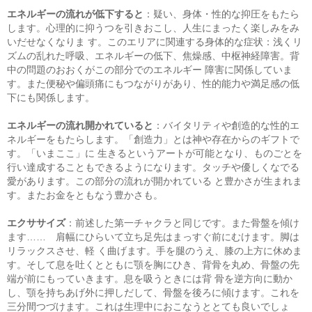
エネルギーの流れが低下すると
：疑い、身体・性的な抑圧をもたら
します。心理的に抑うつを引きおこし、人生にまったく楽しみをみ
いだせなくなりま す。このエリアに関連する身体的な症状：浅くリ
ズムの乱れた呼吸、エネルギーの低下、焦燥感、中枢神経障害。背
中の問題のおおくがこの部分でのエネルギー 障害に関係していま
す。また便秘や偏頭痛にもつながりがあり、性的能力や満足感の低
下にも関係します。
エネルギーの流れ開かれていると
：バイタリティや創造的な性的エ
ネルギーをもたらします。「創造力」とは神や存在からのギフトで
す。「いまここ」に 生きるというアートが可能となり、ものごとを
行い達成することもできるようになります。タッチや優しくなでる
愛があります。この部分の流れが開かれている と豊かさが生まれま
す。またお金をともなう豊かさも。
エクササイズ
：前述した第一チャクラと同じです。また骨盤を傾け
ます…… 肩幅にひらいて立ち足先はまっすぐ前にむけます。脚は
リラックスさせ、軽 く曲げます。手を腿のうえ、膝の上方に休めま
す。そして息を吐くとともに顎を胸にひき、背骨を丸め、骨盤の先
端が前にもっていきます。息を吸うときには背 骨を逆方向に動か
し、顎を持ちあげ外に押しだして、骨盤を後ろに傾けます。これを
三分間つづけます。これは生理中におこなうととても良いでしょ