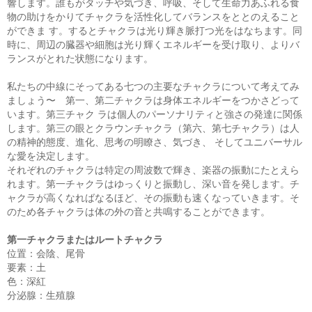
響します。誰もがタッチや気づき、呼吸、そして生命力あふれる食
物の助けをかりてチャクラを活性化してバランスをととのえること
ができま す。するとチャクラは光り輝き脈打つ光をはなちます。同
時に、周辺の臓器や細胞は光り輝くエネルギーを受け取り、よりバ
ランスがとれた状態になります。
私たちの中線にそってある七つの主要なチャクラについて考えてみ
ましょう〜 第一、第二チャクラは身体エネルギーをつかさどって
います。第三チャク ラは個人のパーソナリティと強さの発達に関係
します。第三の眼とクラウンチャクラ（第六、第七チャクラ）は人
の精神的態度、進化、思考の明瞭さ、気づき、 そしてユニバーサル
な愛を決定します。
それぞれのチャクラは特定の周波数で輝き、楽器の振動にたとえら
れます。第一チャクラはゆっくりと振動し、深い音を発します。チ
ャクラが高くなればなるほど、その振動も速くなっていきます。そ
のため各チャクラは体の外の音と共鳴することができます。
第一チャクラまたはルートチャクラ
位置：会陰、尾骨
要素：土
色：深紅
分泌腺：生殖腺