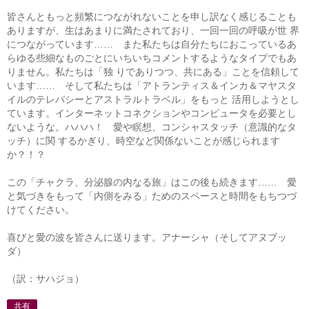
皆さんともっと頻繁につながれないことを申し訳なく感じることも
ありますが、生はあまりに満たされており、一回一回の呼吸が世 界
につながっています…… また私たちは自分たちにおこっているあ
らゆる些細なものごとにいちいちコメントするようなタイプでもあ
りません。私たちは「独 りでありつつ、共にある」ことを信頼して
います…… そして私たちは「アトランティス＆インカ＆マヤスタ
イルのテレパシーとアストラルトラベル」をもっと 活用しようとし
ています。インターネットコネクションやコンピュータを必要とし
ないような。ハハハ！ 愛や瞑想、コンシャスタッチ（意識的なタ
ッチ）に関 するかぎり、時空など関係ないことが感じられます
か？！？
この「チャクラ、分泌腺の内なる旅」はこの後も続きます…… 愛
と気づきをもって「内側をみる」ためのスペースと時間をもちつづ
けてください。
喜びと愛の波を皆さんに送ります。アナーシャ（そしてアヌブッ
ダ）
（訳：サハジョ）
共有