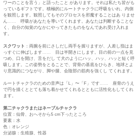
ワーのことを言う」と語ったこと があります。それは私たち皆がも
っているギフトです。積極的にルートチャクラに呼吸をいれ、内側
を観照します。観照してもそのプロセスを邪魔することはあ りませ
ん…… 呼吸があなたを導いてくれます。あなたは判断することな
く、自分の知覚のなかにやってきたものをなんであれ受け入れま
す。
スクワット
：両腕を前にさしだし両手を握りますが、人差し指はま
っすぐに伸ばします…… 目は半開きにします。目の前の一点を見
つめ、口を開け、舌をだし て犬のようにハッ、ハッ、ハッと短く呼
吸します。この姿勢をとることで、背骨の基底をひらき、地球とよ
り意識的につながり、脚や腿、会陰部の筋肉を強くし てくれます。
ルートチャクラのための音声は「L」〜「F」です…… 座骨のうえ
で円を描くととても落ち着かせてくれるとともに活性化もしてくれ
ます。
第二チャクラまたはネーブルチャクラ
位置：仙骨、おへそから5 cm下ったところ
要素：水
色：オレンジ
分泌腺：生殖腺、性器