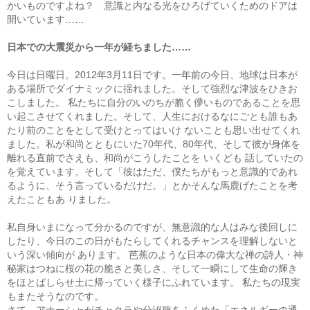
かいものですよね？ 意識と内なる光をひろげていくためのドアは
開いています……
日本での大震災から一年が経ちました……
今日は日曜日。2012年3月11日です。一年前の今日、地球は日本が
ある場所でダイナミックに揺れました。そして強烈な津波をひきお
こしました。 私たちに自分のいのちが脆く儚いものであることを思
い起こさせてくれました。そして、人生におけるなにごとも誰もあ
たり前のことをとして受けとってはいけ ないことも思い出せてくれ
ました。私が和尚とともにいた70年代、80年代、そして彼が身体を
離れる直前でさえも、和尚がこうしたことを いくども 話していたの
を覚えています。そして「彼はただ、僕たちがもっと意識的であれ
るように、そう言っているだけだ。」とかそんな馬鹿げたことを考
えたこともあ りました。
私自身いまになって分かるのですが、無意識的な人はみな後回しに
したり、今日のこの日がもたらしてくれるチャンスを理解しないと
いう深い傾向が あります。 芭蕉のような日本の偉大な禅の詩人・神
秘家はつねに桜の花の脆さと美しさ、そして一瞬にして生命の輝き
をほとばしらせ土に帰っていく様子にふれています。 私たちの現実
もまたそうなのです。