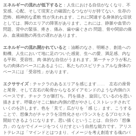
エネルギーの流れが低下すると
：人生における自信がなくなり、不
安感、心配、そして現実との確固たるつながりが持てない、生存の
恐怖、精神的な柔軟 性が失われます。これに関連する身体的な症状
としては、脚のエリアの障害があります。これには、静脈や血管の
問題、背中の緊張、疼き、痛み、歯や歯ぐきの 問題、骨や関節の痛
み、血液細胞の再生の遅れがあります。
エネルギーの流れ開かれていると
：油断のなさ、明晰さ、創造への
動機、人生において地に足のついた感覚、生への愛、満足感、内な
る平和、受容性、肉 体的な自信がうまれます。第一チャクラが私た
ちの肉体のベースにあるように、私たちのスピリチュアルな身体の
ベースには「受容性」があります。
エクササイズ
：チャクラのあるエリアを感じます…… 左右の座骨
と尾骨、そして左右の恥骨からなるダイアモンドのような内側のス
ペースです。チャク ラが脈打ち、円を描き、旋回しているのを思い
描きます。呼吸がそこに触れ内側の壁がやさしくストレッチされて
いくのを許します。色を「見て」広がりを「感 じ」ます。こうする
ことで、想像力がチャクラを活性化させバランスをとるプロセスを
開始できるようになります。思い描くということは、自分の「想像
力」の なかでイメージをつくりだすという自然な能力です。アリス
トテレスは「マインドとはつまり、イメージを考え創造する魂のパ