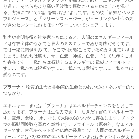
さて、アナーシャがチャクラや分泌腺をふくめた「エネルギーの通
り道」、それらをより高い周波数で振動させるために「かき混ぜ
る」方法についての話 を続けたいようです。その後「新鮮なベジタ
ブルジュース」と「グリーンスムージー」がヒーリングや生命の気
づきのセンターにおよぼすパワーについてシェア します。
和尚や光明を得た神秘家たちによると、人間のエネルギーフィール
ドは存在全体のなかでも最大のミステリーであり奇跡だそうです。
では一緒に内側をみ て、そこで何が起こっているのかを見ていきま
しょう。私たちは筋肉、骨、血液、神経、血管、そして思考をこえ
た存在です！ 私たちは振動するエネルギーの 電磁フィールドで
す…… 私たちは祝福です…… 私たちは意識です…… 私たちは
愛なのです。
プラーナ
： 物質的生命と非物質的生命とのあいだのエネルギー的な
つながり。
エネルギー、または「プラーナ」はエネルギーチャンスをとおして
広がります。プラーナは生命力であり、活きた宇宙のエネルギーで
す。空気、食物、 水、そして太陽の光のなかに存在します。チャク
ラの振動周波数を高める燃料です。プライマル（原始的）なエネル
ギーです。古代チベット族や仏教の経典で は、人間のエネルギーフ
ィールドには72,000本のエネルギーラインまたはチャンネルがある