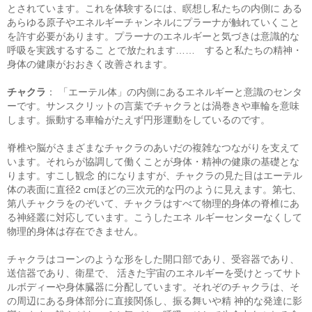
とされています。これを体験するには、瞑想し私たちの内側に ある
あらゆる原子やエネルギーチャンネルにプラーナが触れていくこと
を許す必要があります。プラーナのエネルギーと気づきは意識的な
呼吸を実践するするこ とで放たれます…… すると私たちの精神・
身体の健康がおおきく改善されます。
チャクラ
： 「エーテル体」の内側にあるエネルギーと意識のセンタ
ーです。サンスクリットの言葉でチャクラとは渦巻きや車輪を意味
します。振動する車輪がたえず円形運動をしているのです。
脊椎や脳がさまざまなチャクラのあいだの複雑なつながりを支えて
います。それらが協調して働くことが身体・精神の健康の基礎とな
ります。すこし観念 的になりますが、チャクラの見た目はエーテル
体の表面に直径2 cmほどの三次元的な円のように見えます。第七、
第八チャクラをのぞいて、チャクラはすべて物理的身体の脊椎にあ
る神経叢に対応しています。こうしたエネ ルギーセンターなくして
物理的身体は存在できません。
チャクラはコーンのような形をした開口部であり、受容器であり、
送信器であり、衛星で、 活きた宇宙のエネルギーを受けとってサト
ルボディーや身体臓器に分配しています。それぞのチャクラは、そ
の周辺にある身体部分に直接関係し、振る舞いや精 神的な発達に影