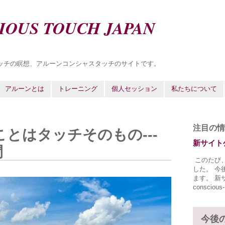
IOUS TOUCH JAPAN
ッチの瞑想、アルーンコンシャスタッチのサイトです。
アルーンとは
トレーニング
個人セッション
私たちについて
注目の情
ことはタッチそのもの---
新サイト
間
このたび
した。 今
ます。 新サイ
conscious-
今後