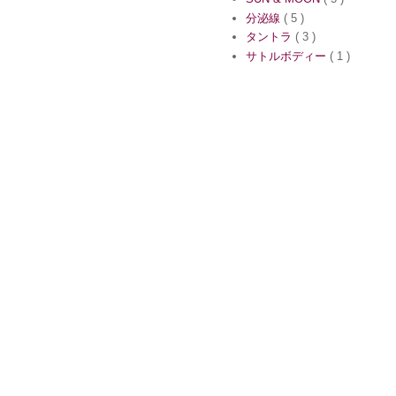
分泌線
( 5 )
タントラ
( 3 )
サトルボディー
( 1 )