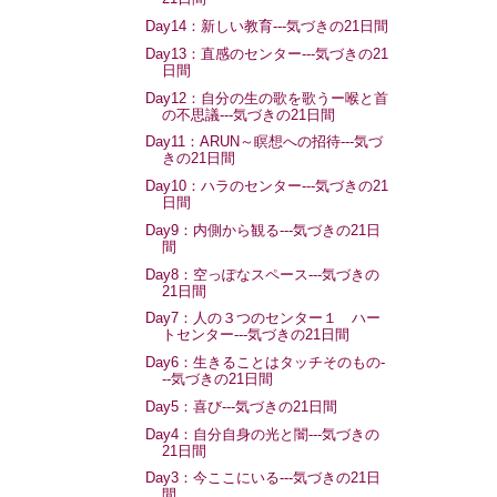
Day14：新しい教育---気づきの21日間
Day13：直感のセンター---気づきの21
日間
Day12：自分の生の歌を歌うー喉と首
の不思議---気づきの21日間
Day11：ARUN～瞑想への招待---気づ
きの21日間
Day10：ハラのセンター---気づきの21
日間
Day9：内側から観る---気づきの21日
間
Day8：空っぽなスペース---気づきの
21日間
Day7：人の３つのセンター１ ハー
トセンター---気づきの21日間
Day6：生きることはタッチそのもの-
--気づきの21日間
Day5：喜び---気づきの21日間
Day4：自分自身の光と闇---気づきの
21日間
Day3：今ここにいる---気づきの21日
間