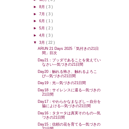
►
8月
( 3 )
►
7月
( 3 )
►
6月
( 1 )
►
5月
( 2 )
►
4月
( 3 )
▼
3月
( 22 )
ARUN 21 Days 2025「気付きの21日
間」目次
Day21：ブッダであることを覚えてい
なさい---気づきの21日間
Day20：触れる怖さ、触れるよろこ
び---気づきの21日間
Day19：光---気づきの21日間
Day18：サイレンスに還る---気づきの
21日間
Day17：やわらかなまなざし～自分を
脇によける---気づきの21日間
Day16：タタータは真実そのもの---気
づきの21日間
Day15：信頼の花を育てる---気づきの
21日間