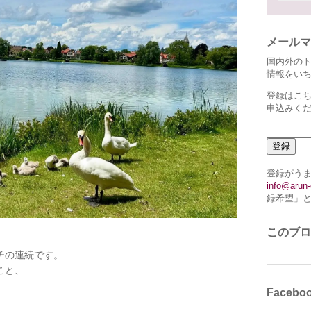
メールマ
国内外の
情報をい
登録はこち
申込みく
登録がう
info@arun-
録希望」
このブロ
チの連続です。
こと、
Faceb