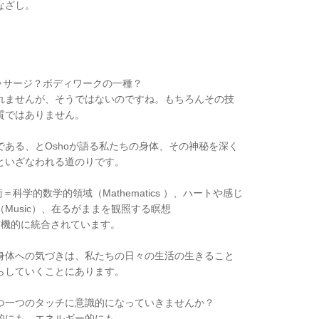
なざし。
。
ッサージ？ボディワークの一種？
れませんが、そうではないのですね。もちろんその技
質ではありません。
ある、とOshoが語る私たちの身体、その神秘を深く
といざなわれる道のりです。
科学的数学的領域（Mathematics ）、ハートや感じ
Music）、在るがままを観照する瞑想
Mが有機的に統合されています。
身体への気づきは、私たちの日々の生活の生きること
らしていくことにあります。
つ一つのタッチに意識的になっていきませんか？
的にも、エネルギー的にも。