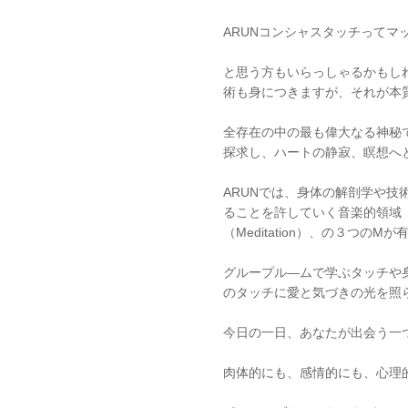
ARUNコンシャスタッチってマ
と思う方もいらっしゃるかもし
術も身につきますが、それが本
全存在の中の最も偉大なる神秘で
探求し、ハートの静寂、瞑想へ
ARUNでは、身体の解剖学や技術＝
ることを許していく音楽的領域（
（Meditation）、の３つの
グループル―ムで学ぶタッチや
のタッチに愛と気づきの光を照
今日の一日、あなたが出会う一
肉体的にも、感情的にも、心理