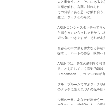
人と出会うこと、そこにあるま
言葉が触れ、言葉に触れられ、
その背後にある思いが触れ合う
生は、タッチそのもの。
ARUNコンシャスタッチってマ
と思う方もいらっしゃるかもし
術も身につきますが、それが本
全存在の中の最も偉大なる神秘で
探求し、ハートの静寂、瞑想へ
ARUNでは、身体の解剖学や技術＝
ることを許していく音楽的領域（
（Meditation）、の３つの
グループル―ムで学ぶタッチや
のタッチに愛と気づきの光を照
今日の一日、あなたが出会う一
肉体的にも、感情的にも、心理