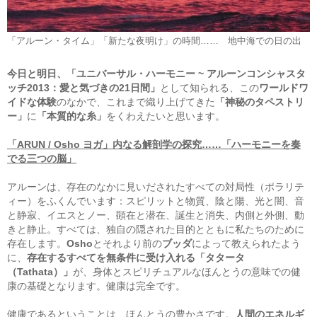
「アルーン・タイム」「新たな夜明け」の時間…… 地中海での日の出
今日と明日、「ユニバーサル・ハーモニー ~ アルーンコンシャスタ
ッチ2013：愛と気づきの21日間」
として知られる、この
ワールドワ
イドな体験
のなかで、これまで織り上げてきた
「神秘のタペストリ
ー」
に
「本質的な糸」
をくわえたいと思います。
「ARUN / Osho ヨガ」内なる解剖学の探究……「ハーモニーを奏
でる三つの脳」
アルーンは、存在のなかに見いだされたすべての対局性（ポラリテ
ィー）をふくんでいます：スピリットと物質、陰と陽、光と闇、音
と静寂、イエスとノー、顕在と潜在、誕生と消失、内側と外側、動
きと静止。すべては、独自の隠された目的とともに私たちのために
存在します。
Osho
とそれより前の
ブッダ
によって教えられたよう
に、
存在するすべてを無条件に受け入れる「タタータ
（Tathata）」
が、身体とスピリチュアルなほんとうの意味での健
康の基礎となります。健康は完全です。
健康であるということは、ほんとうの豊かさです。
人間のエネルギ