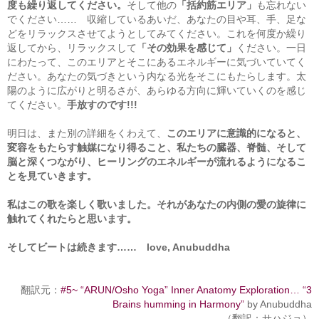
度も繰り返してください。
そして他の
「括約筋エリア」
も忘れない
でください…… 収縮しているあいだ、あなたの目や耳、手、足な
どをリラックスさせてようとしてみてください。これを何度か繰り
返してから、リラックスして
「その効果を感じて」
ください。一日
にわたって、このエリアとそこにあるエネルギーに気づいていてく
ださい。あなたの気づきという内なる光をそこにもたらします。太
陽のように広がりと明るさが、あらゆる方向に輝いていくのを感じ
てください。
手放すのです!!!
明日は、また別の詳細をくわえて、
このエリアに意識的になると、
変容をもたらす触媒になり得ること、私たちの臓器、脊髄、そして
脳と深くつながり、ヒーリングのエネルギーが流れるようになるこ
とを見ていきます。
私はこの歌を楽しく歌いました。それがあなたの内側の愛の旋律に
触れてくれたらと思います。
そしてビートは続きます…… love, Anubuddha
翻訳元：
#5~ “ARUN/Osho Yoga” Inner Anatomy Exploration… “3
Brains humming in Harmony”
by Anubuddha
（翻訳：サハジョ）