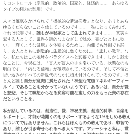
りコントロール（宗教的、政治的、国家的、経済的…… あらゆる
タイプの権力の乱用）です。
人々は催眠をかけられて「機械的な夢遊病者」となり、ありとあら
ゆるくだらないことを信じているのです…… 私にとってみれば、
それは犯罪です。
誰もが神秘家として生まれてきます……
真実を
愛する人として、世界を詩的なまなざしで眺め、喜びとともに歌
い、「輝くような健康」を体験するために。内側でも外側でも踊
り、友人とともに創造的に生産的に働くために。「正しい教育」な
ら、私たちはこの地球をパラダイスへと変容できます。しかし残念
なことに、今現在は、「盲人が盲人の手を引いている」状態なのも
明白です。「内なる信頼」が破壊されているのです。そして不信と
思い込みがすべての新世代のなかに植え付けられているのです。ほ
とんど誰も
自分が意識に満たされた「神聖な電磁エネルギーフィー
ルド」であることを分かっていないようです。あるいは、自分が愛
と慈悲、そして瞑想からなる変容可能な癒しの力をもった美の存在
だということを。
私が話しているのは、創造性、愛、神秘主義、創造的科学、音楽を
サポートし、才能が花開くのをサポートするような1%をしめる教え
についてではありません。これらはほんものの教えであり、叡智で
あり、誰もが引き寄せられるべき人々です。アナーシャと私は、世