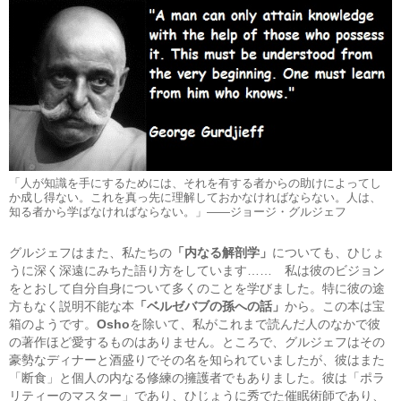
「人が知識を手にするためには、それを有する者からの助けによってし
か成し得ない。これを真っ先に理解しておかなければならない。人は、
知る者から学ばなければならない。」——ジョージ・グルジェフ
グルジェフはまた、私たちの
「内なる解剖学」
についても、ひじょ
うに深く深遠にみちた語り方をしています…… 私は彼のビジョン
をとおして自分自身について多くのことを学びました。特に彼の途
方もなく説明不能な本
「ベルゼバブの孫への話」
から。この本は宝
箱のようです。
Osho
を除いて、私がこれまで読んだ人のなかで彼
の著作ほど愛するものはありません。ところで、グルジェフはその
豪勢なディナーと酒盛りでその名を知られていましたが、彼はまた
「断食」と個人の内なる修練の擁護者でもありました。彼は「ポラ
リティーのマスター」であり、ひじょうに秀でた催眠術師であり、