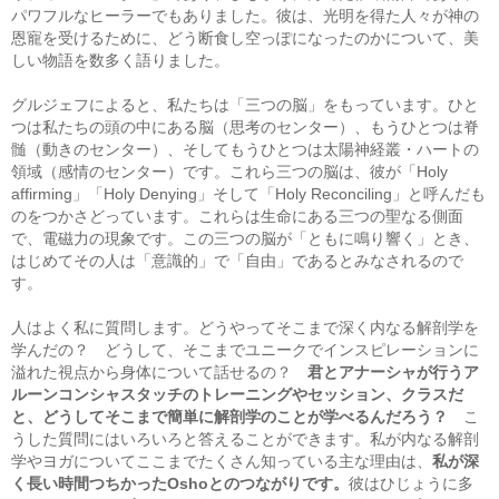
パワフルなヒーラーでもありました。彼は、光明を得た人々が神の
恩寵を受けるために、どう断食し空っぽになったのかについて、美
しい物語を数多く語りました。
グルジェフによると、私たちは「三つの脳」をもっています。ひと
つは私たちの頭の中にある脳（思考のセンター）、もうひとつは脊
髄（動きのセンター）、そしてもうひとつは太陽神経叢・ハートの
領域（感情のセンター）です。これら三つの脳は、彼が「Holy
affirming」「Holy Denying」そして「Holy Reconciling」と呼んだも
のをつかさどっています。これらは生命にある三つの聖なる側面
で、電磁力の現象です。この三つの脳が「ともに鳴り響く」とき、
はじめてその人は「意識的」で「自由」であるとみなされるので
す。
人はよく私に質問します。どうやってそこまで深く内なる解剖学を
学んだの？ どうして、そこまでユニークでインスピレーションに
溢れた視点から身体について話せるの？
君とアナーシャが行うア
ルーンコンシャスタッチのトレーニングやセッション、クラスだ
と、どうしてそこまで簡単に解剖学のことが学べるんだろう？
こ
うした質問にはいろいろと答えることができます。私が内なる解剖
学やヨガについてここまでたくさん知っている主な理由は、
私が深
く長い時間つちかったOshoとのつながりです。
彼はひじょうに多