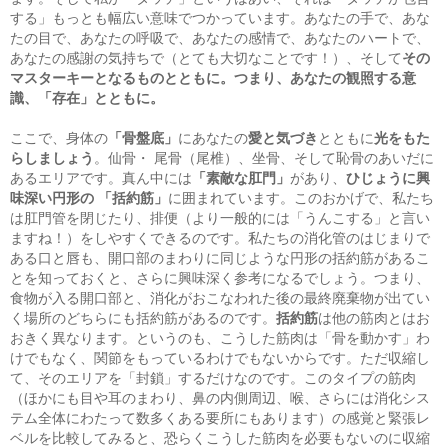
する」もっとも幅広い意味でつかっています。あなたの手で、あな
たの目で、あなたの呼吸で、あなたの感情で、あなたのハートで、
あなたの感謝の気持ちで（とても大切なことです！）、そして
その
マスターキーとなるものとともに。つまり、あなたの観照する意
識、「存在」とともに。
ここで、身体の
「骨盤底」
にあなたの
愛と気づき
とともに
光をもた
らしましょう
。仙骨・ 尾骨（尾椎）、坐骨、そして恥骨のあいだに
あるエリアです。真ん中には
「素敵な肛門」
があり、
ひじょうに興
味深い円形の 「括約筋」
に囲まれています。このおかげで、私たち
は肛門管を閉じたり、排便（より一般的には「うんこする」と言い
ますね！）をしやすくできるのです。私たちの消化管のはじまりで
ある口と唇も、開口部のまわりに同じような円形の括約筋があるこ
とを知っておくと、さらに興味深く参考になるでしょう。つまり、
食物が入る開口部と、消化がおこなわれた後の最終廃棄物が出てい
く場所のどちらにも括約筋があるのです。
括約筋
は他の筋肉とはお
おきく異なります。というのも、こうした筋肉は「骨を動かす」わ
けでもなく、関節をもっているわけでもないからです。ただ収縮し
て、そのエリアを「封鎖」するだけなのです。このタイプの筋肉
（ほかにも目や耳のまわり、鼻の内側周辺、喉、さらには消化シス
テム全体にわたって数多くある要所にもあります）の感覚と緊張レ
ベルを比較してみると、恐らくこうした筋肉を必要もないのに収縮