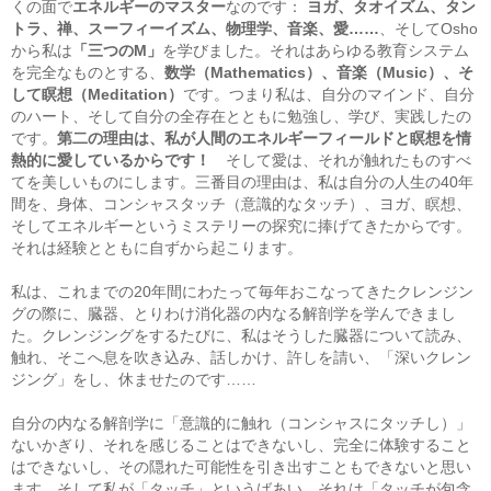
くの面で
エネルギーのマスター
なのです：
ヨガ、タオイズム、タン
トラ、禅、スーフィーイズム、物理学、音楽、愛……
、そしてOsho
から私は
「三つのM」
を学びました。それはあらゆる教育システム
を完全なものとする、
数学（Mathematics）、音楽（Music）、そ
して瞑想（Meditation）
です。つまり私は、自分のマインド、自分
のハート、そして自分の全存在とともに勉強し、学び、実践したの
です。
第二の理由は、私が人間のエネルギーフィールドと瞑想を情
熱的に愛しているからです！
そして愛は、それが触れたものすべ
てを美しいものにします。三番目の理由は、私は自分の人生の40年
間を、身体、コンシャスタッチ（意識的なタッチ）、ヨガ、瞑想、
そしてエネルギーというミステリーの探究に捧げてきたからです。
それは経験とともに自ずから起こります。
私は、これまでの20年間にわたって毎年おこなってきたクレンジン
グの際に、臓器、とりわけ消化器の内なる解剖学を学んできまし
た。クレンジングをするたびに、私はそうした臓器について読み、
触れ、そこへ息を吹き込み、話しかけ、許しを請い、「深いクレン
ジング」をし、休ませたのです……
自分の内なる解剖学に「意識的に触れ（コンシャスにタッチし）」
ないかぎり、それを感じることはできないし、完全に体験すること
はできないし、その隠れた可能性を引き出すこともできないと思い
ます。そして私が「タッチ」というばあい、それは「タッチが包含