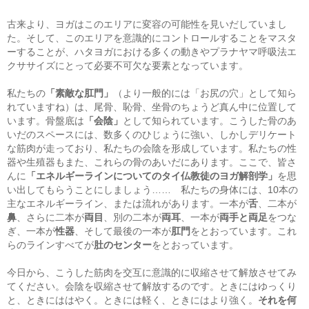
古来より、ヨガはこのエリアに変容の可能性を見いだしていまし
た。そして、このエリアを意識的にコントロールすることをマスタ
ーすることが、ハタヨガにおける多くの動きやプラナヤマ呼吸法エ
クササイズにとって必要不可欠な要素となっています。
私たちの
「素敵な肛門」
（より一般的には「お尻の穴」として知ら
れていますね）は、尾骨、恥骨、坐骨のちょうど真ん中に位置して
います。骨盤底は
「会陰」
として知られています。こうした骨のあ
いだのスペースには、数多くのひじょうに強い、しかしデリケート
な筋肉が走っており、私たちの会陰を形成しています。私たちの性
器や生殖器もまた、これらの骨のあいだにあります。ここで、皆さ
んに
「エネルギーラインについてのタイ仏教徒のヨガ解剖学」
を思
い出してもらうことにしましょう…… 私たちの身体には、10本の
主なエネルギーライン、または流れがあります。一本が
舌
、二本が
鼻
、さらに二本が
両目
、別の二本が
両耳
、一本が
両手と両足
をつな
ぎ、一本が
性器
、そして最後の一本が
肛門
をとおっています。これ
らのラインすべてが
肚のセンター
をとおっています。
今日から、こうした筋肉を交互に意識的に収縮させて解放させてみ
てください。会陰を収縮させて解放するのです。ときにはゆっくり
と、ときにははやく。ときには軽く、ときにはより強く。
それを何