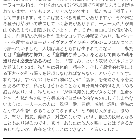
ーフィールド
は、 信じられないほど不思議で不可解なふうに創造さ
れています。とてもミステリアスなのです！ 私たちは「種子」と
して生まれます。そこには驚くべき可能性がありますが、その内な
る種子は芽吹いて成長していく必要があります。一人一人の人が自
由であるように創造されています。そしてその自由には代償があり
ます。前世紀の光明を得た偉大なロシアの神秘家であり、私がハー
トから愛する
ジョージ・イヴァノヴィッチ・グルジェフ
はかつてこ
う語っていました：人類は魂とともには生まれてこない……
私た
ちは「意識的な努力」と「意図的な苦しみ」をとおして自らの魂を
造りだす必要があるのだ
、と。「苦しみ」という表現でグルジェフ
が意味したのは、私たちは身体的、精神的、そして感情的欲望によ
る下方への引っ張りを超越しなければならない、ということです。
私たちは、すべての自らの行動のなかに「臨在」を発達させる必要
があるのです。私たちは恐れることなく自分自身の内側を見つめる
必要があります。私たちのエゴが無意識的に気づきを妨げ、生命を
とおした私たちの動きを機械的で自己中心的なものにしてしまわな
いように。一人一人の人は、祝福、愛、豊穣、感謝、調和、意識の
なかで人生をいきることができますが、その同じ人がまた、惨め
さ、怒り、憎悪、偏狭さ、対立のなかでもがき、欲望の奴隷となる
こともあり得るのです。彼は「あなたは他人を騙すことはできるか
もしれないが、存在を欺くことはできない」と言いました。