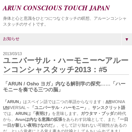
ARUN CONSCIOUS TOUCH JAPAN
身体と心と意識をひとつにつなぐタッチの瞑想、アルーンコンシャ
スタッチのサイトです。
▼
2013/03/13
ユニバーサル・ハーモニー〜アルー
ンコンシャスタッチ2013：#5
「ARUN / Osho ヨガ」内なる解剖学の探究……「ハー
モニーを奏でる三つの脳」
「ARUN」
はスペイン語では二つの単語からなります：
AR
MONIA
UN
IVERSAL ~
「ユニバーサル・ハーモニー」
。
サンスクリット語
では、
ARUN
は
「夜明け」
を意味します。
ガウタマ・ブッダ
の時代
から、
Arunは内なる意識の拡張
をあらわす比喩として、また
「一日
一日が新しい夜明けなのだ」
、そして計り知れない可能性があるの
だ、という覚者による覚え書きの比喩としてもちいられてきまし