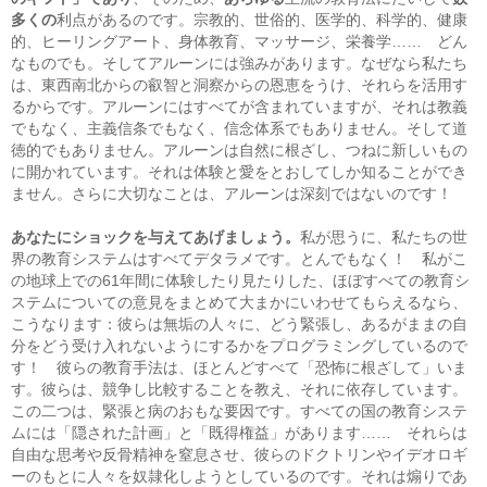
多くの
利点があるのです。宗教的、世俗的、医学的、科学的、健康
的、ヒーリングアート、身体教育、マッサージ、栄養学…… どん
なものでも。そしてアルーンには強みがあります。なぜなら私たち
は、東西南北からの叡智と洞察からの恩恵をうけ、それらを活用す
るからです。アルーンにはすべてが含まれていますが、それは教義
でもなく、主義信条でもなく、信念体系でもありません。そして道
徳的でもありません。アルーンは自然に根ざし、つねに新しいもの
に開かれています。それは体験と愛をとおしてしか知ることができ
ません。さらに大切なことは、アルーンは深刻ではないのです！
あなたにショックを与えてあげましょう。
私が思うに、私たちの世
界の教育システムはすべてデタラメです。とんでもなく！ 私がこ
の地球上での61年間に体験したり見たりした、ほぼすべての教育シ
ステムについての意見をまとめて大まかにいわせてもらえるなら、
こうなります：彼らは無垢の人々に、どう緊張し、あるがままの自
分をどう受け入れないようにするかをプログラミングしているので
す！ 彼らの教育手法は、ほとんどすべて「恐怖に根ざして」いま
す。彼らは、競争し比較することを教え、それに依存しています。
この二つは、緊張と病のおもな要因です。すべての国の教育システ
ムには「隠された計画」と「既得権益」があります…… それらは
自由な思考や反骨精神を窒息させ、彼らのドクトリンやイデオロギ
ーのもとに人々を奴隷化しようとしているのです。それは煽りであ