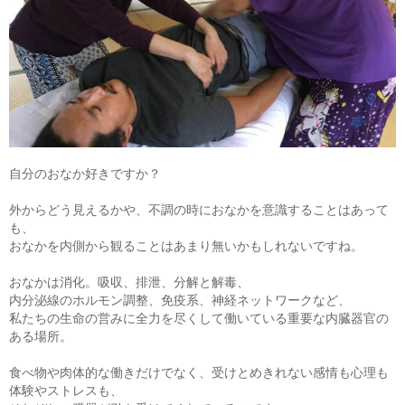
自分のおなか好きですか？
外からどう見えるかや、不調の時におなかを意識することはあって
も、
おなかを内側から観ることはあまり無いかもしれないですね。
おなかは消化。吸収、排泄、分解と解毒、
内分泌線のホルモン調整、免疫系、神経ネットワークなど、
私たちの生命の営みに全力を尽くして働いている重要な内臓器官の
ある場所。
食べ物や肉体的な働きだけでなく、受けとめきれない感情も心理も
体験やストレスも、